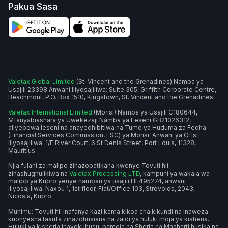
Pakua Sasa
Valetax Global Limited
(St. Vincent and the Grenadines) Namba ya
Usajili 23398 Anwani Iliyosajiliwa: Suite 305, Griffith Corporate Centre,
Beachmont, P.O. Box 1510, Kingstown, St. Vincent and the Grenadines.
Valetax International Limited
(Morisi) Namba ya Usajili C180644,
Mfanyabiashara ya Uwekezaji Namba ya Leseni GB21026312,
aliyepewa leseni na anayedhibitiwa na Tume ya Huduma za Fedha
(Financial Services Commission, FSC) ya Morisi. Anwani ya Ofisi
Iliyosajiliwa: 1/F River Court, 6 St Denis Street, Port Louis, 11328,
Mauritius.
Njia fulani za malipo zinazopatikana kwenye Tovuti hii
zinashughulikiwa na
Valetax Processing LTD
, kampuni ya wakala wa
malipo ya Kupro yenye nambari ya usajili HE495274, anwani
iliyosajiliwa: Naxou 1, 1st floor, Flat/Office 103, Strovolos, 2043,
Nicosia, Kupro.
Muhimu: Tovuti hii inafanya kazi kama kikoa cha kikundi na inaweza
kuonyesha taarifa zinazohusiana na zaidi ya huluki moja ya kisheria.
Huluki ya kisheria inayokuhusu, pamoja na Sheria na Masharti husika na