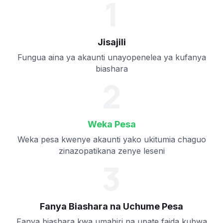
1
Jisajili
Fungua aina ya akaunti unayopenelea ya kufanya
biashara
2
Weka Pesa
Weka pesa kwenye akaunti yako ukitumia chaguo
zinazopatikana zenye leseni
3
Fanya Biashara na Uchume Pesa
Fanya biashara kwa umahiri na upate faida kubwa