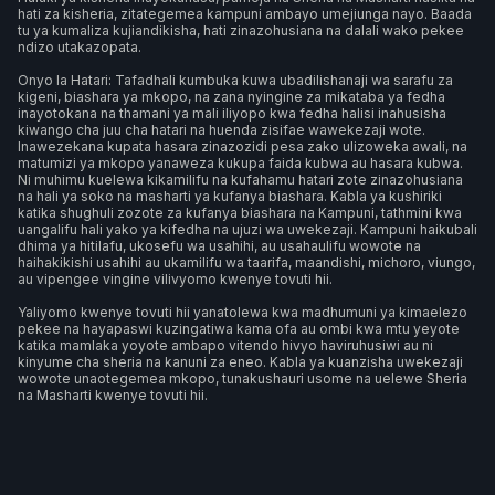
hati za kisheria, zitategemea kampuni ambayo umejiunga nayo. Baada
tu ya kumaliza kujiandikisha, hati zinazohusiana na dalali wako pekee
ndizo utakazopata.
Onyo la Hatari: Tafadhali kumbuka kuwa ubadilishanaji wa sarafu za
kigeni, biashara ya mkopo, na zana nyingine za mikataba ya fedha
inayotokana na thamani ya mali iliyopo kwa fedha halisi inahusisha
kiwango cha juu cha hatari na huenda zisifae wawekezaji wote.
Inawezekana kupata hasara zinazozidi pesa zako ulizoweka awali, na
matumizi ya mkopo yanaweza kukupa faida kubwa au hasara kubwa.
Ni muhimu kuelewa kikamilifu na kufahamu hatari zote zinazohusiana
na hali ya soko na masharti ya kufanya biashara. Kabla ya kushiriki
katika shughuli zozote za kufanya biashara na Kampuni, tathmini kwa
uangalifu hali yako ya kifedha na ujuzi wa uwekezaji. Kampuni haikubali
dhima ya hitilafu, ukosefu wa usahihi, au usahaulifu wowote na
haihakikishi usahihi au ukamilifu wa taarifa, maandishi, michoro, viungo,
au vipengee vingine vilivyomo kwenye tovuti hii.
Yaliyomo kwenye tovuti hii yanatolewa kwa madhumuni ya kimaelezo
pekee na hayapaswi kuzingatiwa kama ofa au ombi kwa mtu yeyote
katika mamlaka yoyote ambapo vitendo hivyo haviruhusiwi au ni
kinyume cha sheria na kanuni za eneo. Kabla ya kuanzisha uwekezaji
wowote unaotegemea mkopo, tunakushauri usome na uelewe Sheria
na Masharti kwenye tovuti hii.