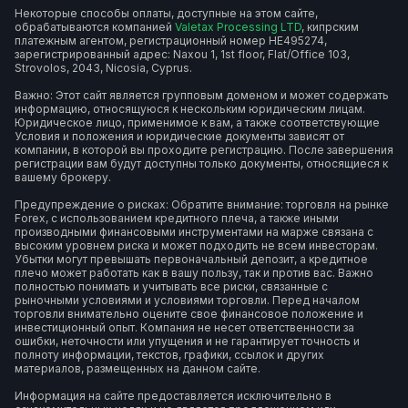
Некоторые способы оплаты, доступные на этом сайте,
обрабатываются компанией
Valetax Processing LTD
, кипрским
платежным агентом, регистрационный номер HE495274,
зарегистрированный адрес: Naxou 1, 1st floor, Flat/Office 103,
Strovolos, 2043, Nicosia, Cyprus.
Важно: Этот сайт является групповым доменом и может содержать
информацию, относящуюся к нескольким юридическим лицам.
Юридическое лицо, применимое к вам, а также соответствующие
Условия и положения и юридические документы зависят от
компании, в которой вы проходите регистрацию. После завершения
регистрации вам будут доступны только документы, относящиеся к
вашему брокеру.
Предупреждение о рисках: Обратите внимание: торговля на рынке
Forex, с использованием кредитного плеча, а также иными
производными финансовыми инструментами на марже связана с
высоким уровнем риска и может подходить не всем инвесторам.
Убытки могут превышать первоначальный депозит, а кредитное
плечо может работать как в вашу пользу, так и против вас. Важно
полностью понимать и учитывать все риски, связанные с
рыночными условиями и условиями торговли. Перед началом
торговли внимательно оцените свое финансовое положение и
инвестиционный опыт. Компания не несет ответственности за
ошибки, неточности или упущения и не гарантирует точность и
полноту информации, текстов, графики, ссылок и других
материалов, размещенных на данном сайте.
Информация на сайте предоставляется исключительно в