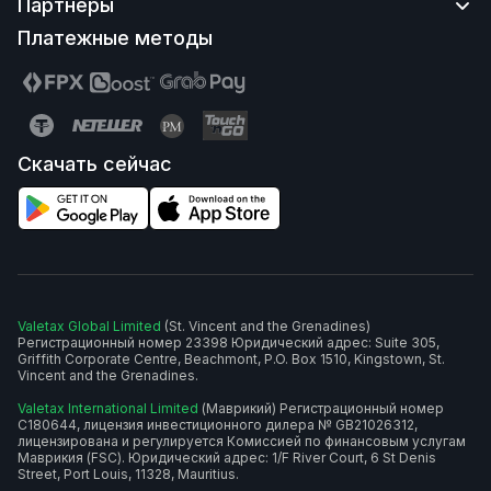
Партнеры
Как пополнить счет
MT4 |
MT5
Как вывести средства
Платежные методы
MT4 Web |
MT5 Web
Сайт партнеров
Как открыть счет
MT4 Mobile |
MT5 Mobile
Партнерская программа
Как пройти верификацию
Мобильное приложение
Скачать сейчас
Valetax Global Limited
(St. Vincent and the Grenadines)
Регистрационный номер 23398 Юридический адрес: Suite 305,
Griffith Corporate Centre, Beachmont, P.O. Box 1510, Kingstown, St.
Vincent and the Grenadines.
Valetax International Limited
(Маврикий) Регистрационный номер
C180644, лицензия инвестиционного дилера № GB21026312,
лицензирована и регулируется Комиссией по финансовым услугам
Маврикия (FSC). Юридический адрес: 1/F River Court, 6 St Denis
Street, Port Louis, 11328, Mauritius.