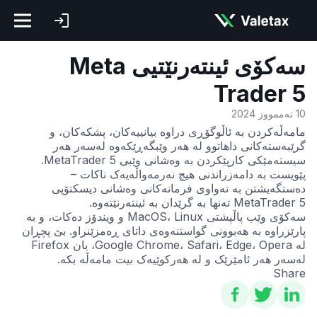
سەکۆی ئینتەرنێتیی Meta
Trader 5
10 تەممووز 2024
مامەڵەکردن بە ئاڵوگۆڕی دراوە بیانییەکان، پشکەکان، و
گرێبەستەکانی داهاتوو لە هەر وێبگەڕێکەوە لەسەر هەر
سیستەمێکی کارپێکردن بە وەشانی وێبی MetaTrader 5.
پێویست بە دامەزراندنی هیچ نەرمەواڵەیەک ناکات –
دەستگەیشتن بە تەواوی فرمانەکانی وەشانی دیسکتۆپی
MetaTrader 5 تەنها بە گرێدان بە ئینتەرنێتەوە.
سەکۆی وێب پاڵپشتی MacOS، Linux و ویندۆز دەکات، و بە
پارێزراوە بە هەبوونی گواستنەوەی داتای ڕەمزێنراو. بێ پچڕان
لە Google Chrome، Safari، Edge، Opera، یان Firefox
لەسەر هەر ئامێرێک و لە هەرکوێیەک بیت مامەڵە بکە.
Share