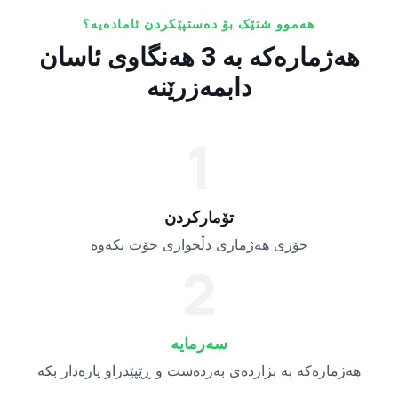
هەموو شتێک بۆ دەستپێکردن ئامادەیە؟
هەژمارەکە بە 3 هەنگاوی ئاسان
دابمەزرێنە
1
تۆمارکردن
جۆری هەژماری دڵخوازی خۆت بکەوە
2
سەرمایە
هەژمارەکە بە بژاردەی بەردەست و ڕێپێدراو پارەدار بکە