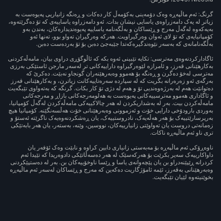
گرنگ: ئەم ماڵپەڕە وەک دۆمەینی بەکۆمەڵ کار دەکات و ڕەنگە زانیاریی پەیوەست بە
زیاتر لە یەک دامەزراوەی یاسایی نیشان بدات. ئەو دامەزراوە یاساییەی کە تۆ دەگرێتەوە،
بەیەکەوە لەگەڵ مەرج و ڕێساکان و بەڵگەنامە یاساییە پەیوەندیدارەکان، بەندن بەو
کۆمپانیایەی کە تۆ لای ئەوان وەرگیراویت. هەرکە وەرگیران تەواو بوو، تەنها ئەو
بەڵگەنامانەی کە بەسەر نێوەندگیرەکەتدا جێبەجێ دەبن بۆ تۆ بەردەست دەبن.
ئاگادارکردنەوەی مەترسی: تکایە تێبینی ئەوە بکە کە ئاڵوگۆڕی دراوی بیان، مامەڵەکردنی
بەکارهێنانی قەرز، و ئامرازە لێوەرگیراوە داراییەکانی تر لەسەر مارجن ئاستێکی بەرزی
مەترسی لەخۆ دەگرن و ڕەنگە بۆ هەموو وەبەرهێنەران گونجاو نەبێت. دەکرێ کە
بەرگەی ئەو زەرەرانە بگریت کە لە سپاردە سەرەتاییەکانت زیاترن، و بەکارهێنانی قەرز
دەتوانێت هەم لە بەرژەوەندیی تۆ و هەم لە دژی تۆ کار بکات. گرنگە کە بەتەواوی تێبگەیت
و ئاگاداری هەموو مەترسییەکانی پەیوەست بە هەلومەرجەکانی بازاڕ و مەرجەکانی
مامەڵەکردن بیت. بەر لە بەشداریکردن لە هەر چالاکییەکی مامەڵەکردن لەگەڵ کۆمپانیا،
بەوردی بارودۆخی دارایی خۆت و ئەزموونی وەبەرهێنانی خۆت هەڵسەنگێنە. کۆمپانیا هیچ
بەرپرسارێتییەک بۆ هەر هەڵەیەک، نادروستییەک، یان ڕەشکردنەوەیەک ناگرێتە ئەستۆ و
زەمانەتی دروست یان تەواوێتی زانیارییەکان، نووسین، وێنە، بەستەر، یان هەر بابەتێکی
تری ناو ئەم ماڵپەڕە ناکات.
ناوەڕۆکی ئەم ماڵپەڕە بۆ مەبەستی زانیاری دابین کراوە و نابێت وەک ئۆفەر یان
داواکارییەک سەیر بکرێت بۆ هەرکەسێک لە هەر دەسەڵاتێکی دادوەریدا کە تێیدا ئەم
کردرانە ڕێپێنەدراو بن یان پێچەوانەی یاسا و ڕێسا ناوخۆییەکان بن. بەر لە دەستپێکردنی
وەبەرهێنانی بەقەرز، ئێمە ئامۆژگاریت دەکەین کە مەرج و ڕێساکان لەسەر ئەم ماڵپەڕە
بخوێنیتەوە لێیان تێبگەیت.