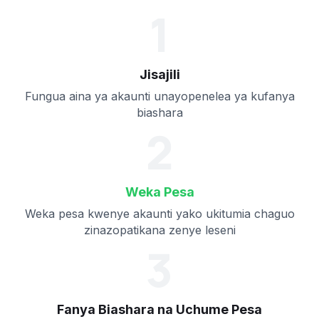
1
Jisajili
Fungua aina ya akaunti unayopenelea ya kufanya
biashara
2
Weka Pesa
Weka pesa kwenye akaunti yako ukitumia chaguo
zinazopatikana zenye leseni
3
Fanya Biashara na Uchume Pesa