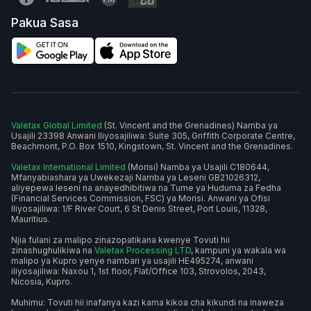
Pakua Sasa
Valetax Global Limited
(St. Vincent and the Grenadines) Namba ya
Usajili 23398 Anwani Iliyosajiliwa: Suite 305, Griffith Corporate Centre,
Beachmont, P.O. Box 1510, Kingstown, St. Vincent and the Grenadines.
Valetax International Limited
(Morisi) Namba ya Usajili C180644,
Mfanyabiashara ya Uwekezaji Namba ya Leseni GB21026312,
aliyepewa leseni na anayedhibitiwa na Tume ya Huduma za Fedha
(Financial Services Commission, FSC) ya Morisi. Anwani ya Ofisi
Iliyosajiliwa: 1/F River Court, 6 St Denis Street, Port Louis, 11328,
Mauritius.
Njia fulani za malipo zinazopatikana kwenye Tovuti hii
zinashughulikiwa na
Valetax Processing LTD
, kampuni ya wakala wa
malipo ya Kupro yenye nambari ya usajili HE495274, anwani
iliyosajiliwa: Naxou 1, 1st floor, Flat/Office 103, Strovolos, 2043,
Nicosia, Kupro.
Muhimu: Tovuti hii inafanya kazi kama kikoa cha kikundi na inaweza