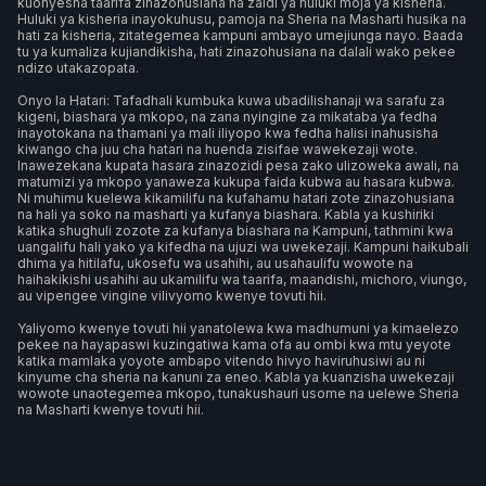
kuonyesha taarifa zinazohusiana na zaidi ya huluki moja ya kisheria.
Huluki ya kisheria inayokuhusu, pamoja na Sheria na Masharti husika na
hati za kisheria, zitategemea kampuni ambayo umejiunga nayo. Baada
tu ya kumaliza kujiandikisha, hati zinazohusiana na dalali wako pekee
ndizo utakazopata.
Onyo la Hatari: Tafadhali kumbuka kuwa ubadilishanaji wa sarafu za
kigeni, biashara ya mkopo, na zana nyingine za mikataba ya fedha
inayotokana na thamani ya mali iliyopo kwa fedha halisi inahusisha
kiwango cha juu cha hatari na huenda zisifae wawekezaji wote.
Inawezekana kupata hasara zinazozidi pesa zako ulizoweka awali, na
matumizi ya mkopo yanaweza kukupa faida kubwa au hasara kubwa.
Ni muhimu kuelewa kikamilifu na kufahamu hatari zote zinazohusiana
na hali ya soko na masharti ya kufanya biashara. Kabla ya kushiriki
katika shughuli zozote za kufanya biashara na Kampuni, tathmini kwa
uangalifu hali yako ya kifedha na ujuzi wa uwekezaji. Kampuni haikubali
dhima ya hitilafu, ukosefu wa usahihi, au usahaulifu wowote na
haihakikishi usahihi au ukamilifu wa taarifa, maandishi, michoro, viungo,
au vipengee vingine vilivyomo kwenye tovuti hii.
Yaliyomo kwenye tovuti hii yanatolewa kwa madhumuni ya kimaelezo
pekee na hayapaswi kuzingatiwa kama ofa au ombi kwa mtu yeyote
katika mamlaka yoyote ambapo vitendo hivyo haviruhusiwi au ni
kinyume cha sheria na kanuni za eneo. Kabla ya kuanzisha uwekezaji
wowote unaotegemea mkopo, tunakushauri usome na uelewe Sheria
na Masharti kwenye tovuti hii.