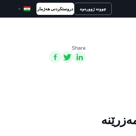
چوونە ژوورەوە
دروستکردنی هەژمار
English
Bahasa Melayu
Bahasa Indonesia
Share
ไทย
中文 (台灣)
Tiếng Việt
العربية
Español
Português
Русский
Français
کوردی