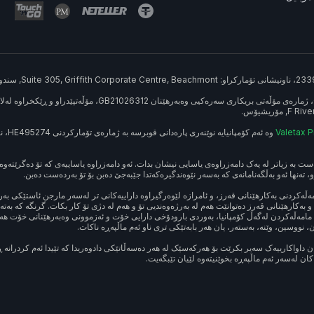
Valetax 
ت بە زیاتر لە یەک دامەزراوەی یاسایی نیشان بدات. ئەو دامەزراوە یاساییەی کە تۆ دەگرێتەوە،
و، تەنها ئەو بەڵگەنامانەی کە بەسەر نێوەندگیرەکەتدا جێبەجێ دەبن بۆ تۆ بەردەست دەبن.
امەڵەکردنی بەکارهێنانی قەرز، و ئامرازە لێوەرگیراوە داراییەکانی تر لەسەر مارجن ئاستێکی 
 بەکارهێنانی قەرز دەتوانێت هەم لە بەرژەوەندیی تۆ و هەم لە دژی تۆ کار بکات. گرنگە کە بە
 مامەڵەکردن لەگەڵ کۆمپانیا، بەوردی بارودۆخی دارایی خۆت و ئەزموونی وەبەرهێنانی خۆت هەڵس
نووسین، وێنە، بەستەر، یان هەر بابەتێکی تری ناو ئەم ماڵپەڕە ناکات.
 داواکارییەک سەیر بکرێت بۆ هەرکەسێک لە هەر دەسەڵاتێکی دادوەریدا کە تێیدا ئەم کردرانە ڕێپ
ن لەسەر ئەم ماڵپەڕە بخوێنیتەوە لێیان تێبگەیت.