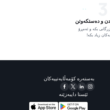
3
ردن و دەستکەوتن
زرگانی بکە و ئەمڕۆ
ەکان زیاد بکە!
بەستەرە کۆمەڵایەتییەکان
ئێستا دایبەزێنە