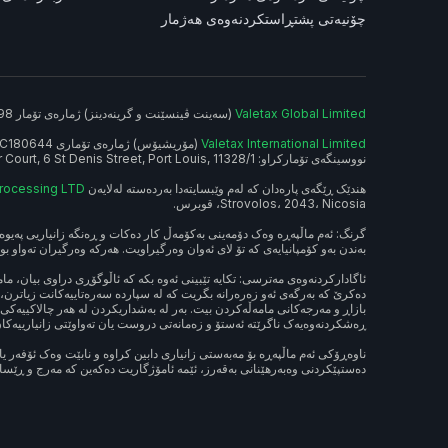
چۆنیەتی پشتڕاستکردنەوەی هەژمار
Valetax Global Limited
(سەینت ڤینسێنت و گرینەدینز) ژمارەی تۆمار 23398، ناونیشانی تۆمارکراو: Suite 305, Griffith Corporate Centre, Beachmont, سندووقی پۆستە Box 1510, Kingstown, سەینت ڤینسێنت و گرینەدینز.
Valetax International Limited
نووسینگەی تۆمارکراو: 1/F River Court, 6 St Denis Street, Port Louis, 11328, مۆریشیۆس.
هندێک ڕێگەی پارەدان کە لەم وێبسایتەدا بەردەستە لەلایەن
Processing LTD
Strovolos، 2043، Nicosia، قوبرس.
گرنگ: ئەم ماڵپەڕە وەک دۆمەینی بەکۆمەڵ کار دەکات و ڕەنگە زانیاریی پەیوەس
بەندن بەو کۆمپانیایەی کە تۆ لای ئەوان وەرگیراویت. هەرکە وەرگیران تەواو بو
ئاگادارکردنەوەی مەترسی: تکایە تێبینی ئەوە بکە کە ئاڵوگۆڕی دراوی بیان، م
دەکرێ کە بەرگەی ئەو زەرەرانە بگریت کە لە سپاردە سەرەتاییەکانت زیاترن، و
بازاڕ و مەرجەکانی مامەڵەکردن بیت. بەر لە بەشداریکردن لە هەر چالاکییەکی
ڕەشکردنەوەیەک ناگرێتە ئەستۆ و زەمانەتی دروست یان تەواوێتی زانیارییەکان، 
ناوەڕۆکی ئەم ماڵپەڕە بۆ مەبەستی زانیاری دابین کراوە و نابێت وەک ئۆفەر یان
دەستپێکردنی وەبەرهێنانی بەقەرز، ئێمە ئامۆژگاریت دەکەین کە مەرج و ڕێساکا