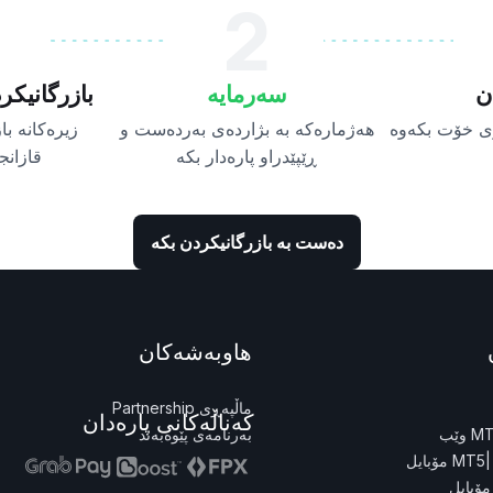
2
ن
سەرمایە
بازرگانیک
ی خۆت بکەوە
هەژمارەکە بە بژاردەی بەردەست و
زیرەکانە با
ڕێپێدراو پارەدار بکە
قازانج
دەست بە بازرگانیکردن بکە
هاوبەشەکان
ماڵپەڕی Partnership
کەناڵەکانی پارەدان
 وێب
بەرنامەی پێوەبەند
MT5 مۆبایل
مۆبایل