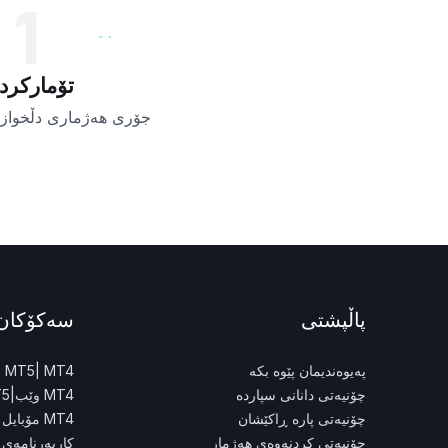
1
تۆمارکرد
جۆری هەژماری دڵخواز
پاڵپشتی
سەکۆکان
پەیوەندیمان پێوە بکە
MT4 |
MT5
چۆنیەتی دانانی سپاردە
MT4 وێب|
MT5
چۆنیەتی پارە ڕاکێشان
MT4 مۆبایل |
چۆنیەتی کردنەوەی هەژمار
کاربەرنامەی 