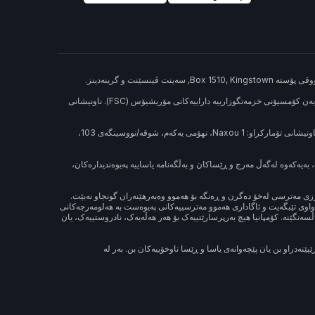
(مۆریشیۆس) ژمارەی تۆماری C180644، ژمارەی مۆڵەتی بریکاری سەرەکیی وەبەرهێنان GB21026312، مۆڵەتپێدراو و ڕێکخراوە لەلایەن کۆمسیۆنی خزمەتگوزارییە داراییەکانی مۆریشیۆس (FSC). ناونیشانی
وە ئەم کۆمپانیایە نوێنەری پارەدانی قوبرسە بە ژمارەی تۆمارکردنی HE495274، ناونیشانی تۆمارکراو: Naxou 1، نهۆمی یەکەم، شوقە/نووسینگەی 103،
 بەیەکەوە لەگەڵ مەرج و ڕێساکان و بەڵگەنامە یاساییە پەیوەندیدارەکان،
بەرزی مەترسی لەخۆ دەگرن و ڕەنگە بۆ هەموو وەبەرهێنەران گونجاو نەبێت.
تەواوی تێبگەیت و ئاگاداری هەموو مەترسییەکانی پەیوەست بە هەلومەرجەکانی
ەنگێنە. کۆمپانیا هیچ بەرپرسارێتییەک بۆ هەر هەڵەیەک، نادروستییەک، یان
ێنەدراو بن یان پێچەوانەی یاسا و ڕێسا ناوخۆییەکان بن. بەر لە