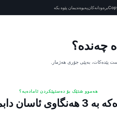
Cop
برەودانەکان
پەیوەندیمان پێوە بکە
ە چەندە؟
هەموو شتێک بۆ دەستپێکردن ئامادەیە؟
ی ئاسان دابمەزرێنە